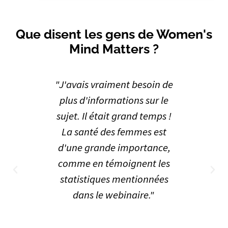
Que disent les gens de Women's
Mind Matters ?
pleine
"J'avais vraiment besoin de
"Exc
uvons
plus d'informations sur le
excel
chaque
sujet. Il était grand temps !
nouve
tre
La santé des femmes est
app
t de
d'une grande importance,
r
ie de
comme en témoignent les
perso
ns qui
statistiques mentionnées
 faire
dans le webinaire."
ie des
 de