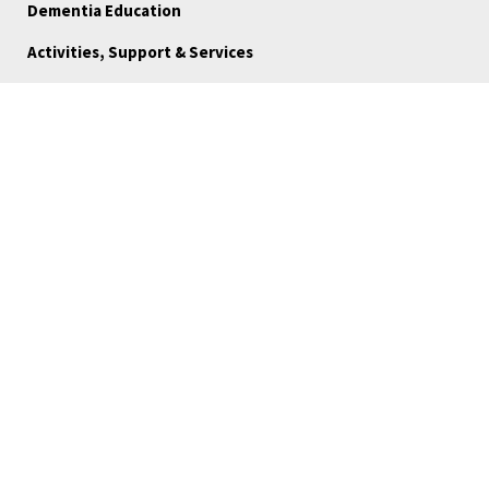
Dementia Education
Activities, Support & Services
Dementia-Inclusive Service Directory
Ways to Give
FAQ
Blog
About Us
Reports
Board Portal
Careers
Community Stories
Volunteer